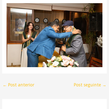
←
Post anterior
Post seguinte
→