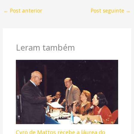
←
Post anterior
Post seguinte
→
Leram também
Cyro de Mattos recebe a láurea do