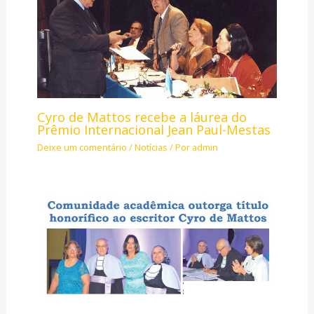
Cyro de Mattos recebe a láurea do
Prêmio Internacional Jean Paul-Mestas
Deixe um comentário
/
Notícias
/ Por
admin