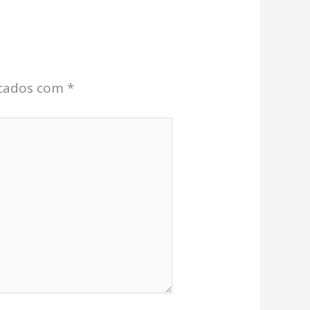
rcados com
*