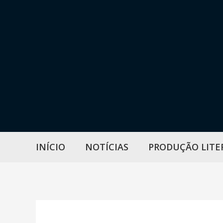
Ir
para
o
conteúdo
INÍCIO
NOTÍCIAS
PRODUÇÃO LITE