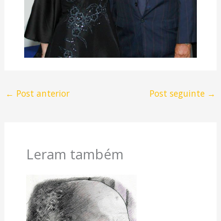
←
Post anterior
Post seguinte
→
Leram também