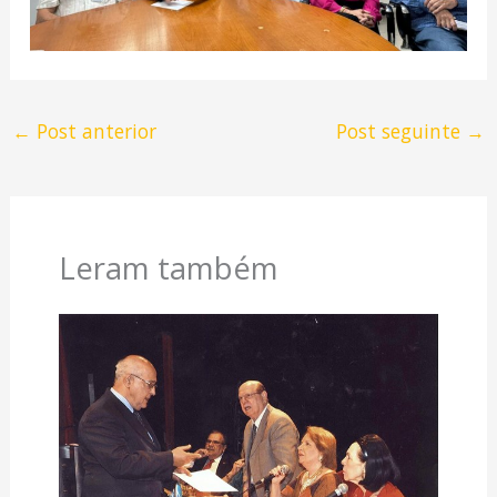
←
Post anterior
Post seguinte
→
Leram também