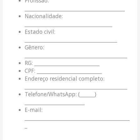
Profissão:
________________________________________
Nacionalidade:
___________________________________
Estado civil:
_____________________________________
Gênero:
_________________________________________
RG: __________________________
CPF: __________________________
Endereço residencial completo:
_________________________________________
Telefone/WhatsApp: (______)
________________________
E-mail:
__________________________________________
_