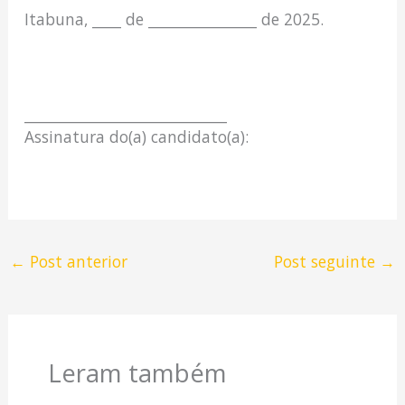
Itabuna, ____ de _______________ de 2025.
____________________________
Assinatura do(a) candidato(a):
←
Post anterior
Post seguinte
→
Leram também