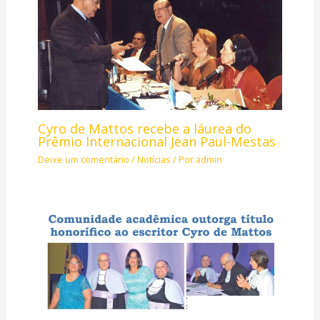
Cyro de Mattos recebe a láurea do
Prêmio Internacional Jean Paul-Mestas
Deixe um comentário
/
Notícias
/ Por
admin