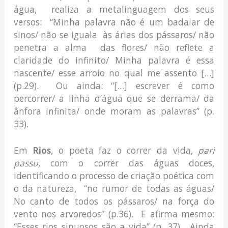
água, realiza a metalinguagem dos seus
versos: “Minha palavra não é um badalar de
sinos/ não se iguala às árias dos pássaros/ não
penetra a alma das flores/ não reflete a
claridade do infinito/ Minha palavra é essa
nascente/ esse arroio no qual me assento […]
(p.29). Ou ainda: “[…] escrever é como
percorrer/ a linha d’água que se derrama/ da
ânfora infinita/ onde moram as palavras” (p.
33).
Em
Rios
, o poeta faz o correr da vida,
pari
passu,
com o correr das águas doces,
identificando o processo de criação poética com
o da natureza, “no rumor de todas as águas/
No canto de todos os pássaros/ na força do
vento nos arvoredos” (p.36). E afirma mesmo:
“Esses rios sinuosos são a vida” (p. 37). Ainda