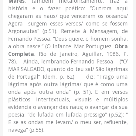
Mares
, também metaforicamente, traz a
história e o fazer poético: “Outrora aqui
chegaram as naus/ que venceram os oceanos/
Agora surgem esses versos/ como se fossem
Argonautas” (p.51). Remete à Mensagem, de
Fernando Pessoa: “Deus quere, o homem sonha,
a obra nasce.” (O Infante. Mar Portuguez.
Obra
Completa
. Rio de Janeiro, Aguillar, 1986, P.
78). Ainda, lembrando Fernando Pessoa (“O’
MAR SALGADO, quanto do teu sal/ São lágrimas
de Portugal” Idem, p. 82), diz: “Trago uma
lágrima após outra lágrima/ que é como uma
onda após outra onda” (p. 51). E em versos
plásticos, intertextuais, visuais e múltiplos
evidencia o avançar das naus; o avançar da sua
poesia: “de lufada em lufada prossigo” (p.52); “
E se as ondas me levam/ o meu ser, refluente,
navega” (p.55).