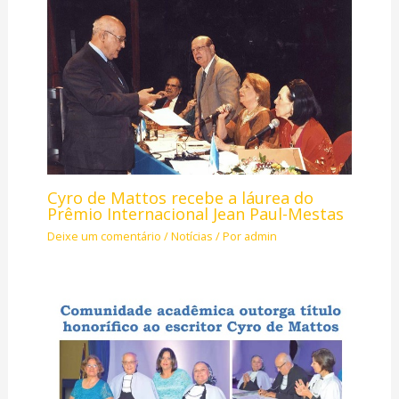
Cyro de Mattos recebe a láurea do
Prêmio Internacional Jean Paul-Mestas
Deixe um comentário
/
Notícias
/ Por
admin