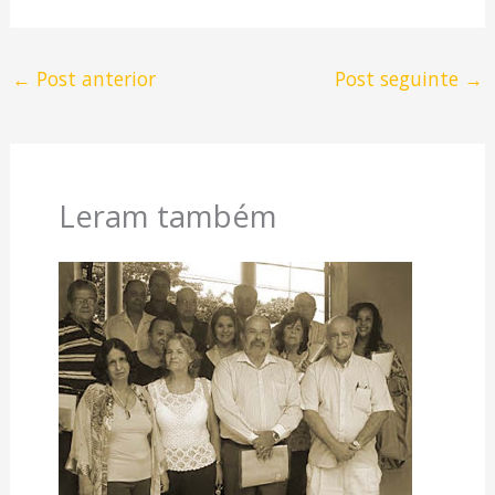
←
Post anterior
Post seguinte
→
Leram também