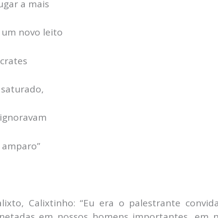
ugar a mais
 um novo leito
ocrates
 saturado,
 ignoravam
 amparo”
lixto, Calixtinho: “Eu era o palestrante conv
inetadas em nossos homens importantes, em no