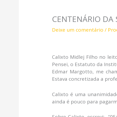
CENTENÁRIO DA SA
Deixe um comentário
/
Pro
Calixto Midlej Filho no lei
Pensei, o Estatuto da Insti
Edmar Margotto, me chama
Estava concretizada a profe
Calixto é uma unanimidade
ainda é pouco para pagarm
Sobre Calixto, escrevi: “0