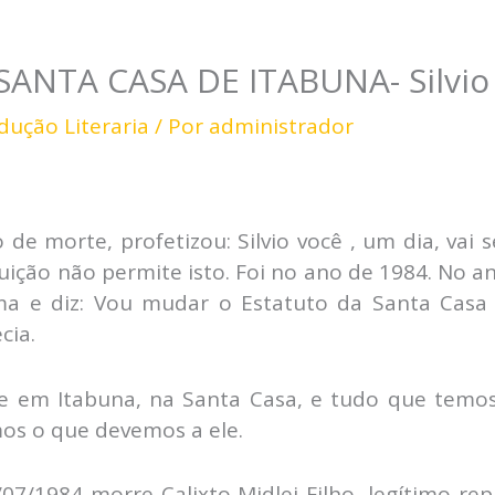
NTA CASA DE ITABUNA- Silvio P
dução Literaria
/ Por
administrador
to de morte, profetizou: Silvio você , um dia, vai
tuição não permite isto. Foi no ano de 1984. No a
 e diz: Vou mudar o Estatuto da Santa Casa e
cia.
 em Itabuna, na Santa Casa, e tudo que temos
os o que devemos a ele.
5/07/1984 morre Calixto Midlej Filho, legítimo 