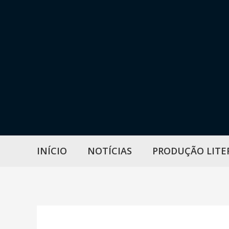
Ir
para
o
conteúdo
INÍCIO
NOTÍCIAS
PRODUÇÃO LITE