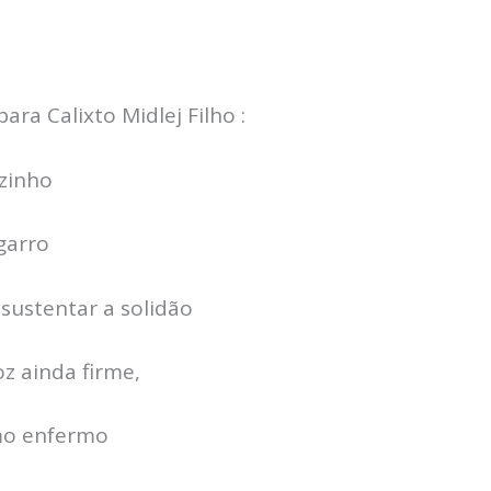
ra Calixto Midlej Filho :
ezinho
garro
sustentar a solidão
z ainda firme,
mo enfermo