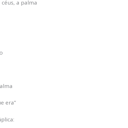
s céus, a palma
ão
calma
e era”
plica: