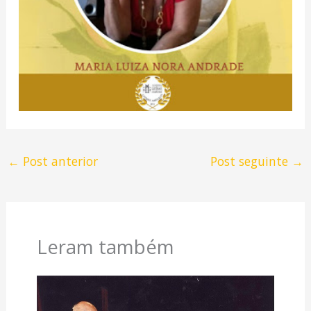
←
Post anterior
Post seguinte
→
Leram também