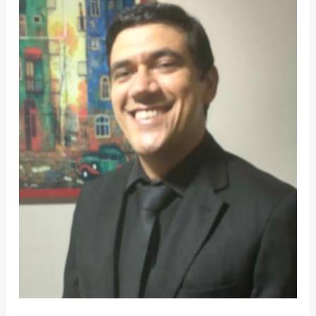
BENEVOLENTES
–
LITERATURA
EM
TEMPOS
DE
FASCISMO
–
Charles
Nascimento
de
Sá