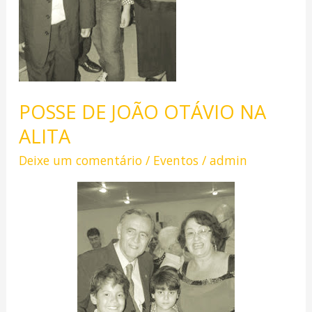
POSSE DE JOÃO OTÁVIO NA
ALITA
Deixe um comentário
/
Eventos
/
admin