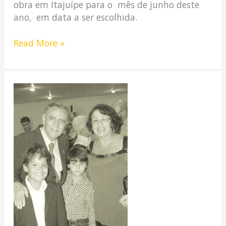
obra em Itajuípe para o mês de junho deste
ano, em data a ser escolhida.
Read More »
POSSE
DE
JOÃO
OTÁVIO
NA
ALITA