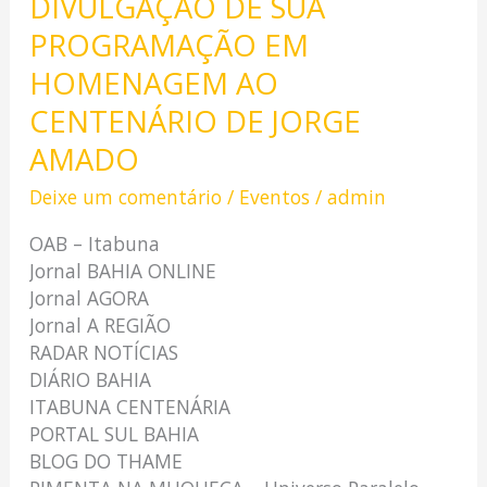
DIVULGAÇÃO DE SUA
E
PROGRAMAÇÃO EM
ELETRÔNICA
PELA
HOMENAGEM AO
DIVULGAÇÃO
CENTENÁRIO DE JORGE
DE
SUA
AMADO
PROGRAMAÇÃO
Deixe um comentário
/
Eventos
/
admin
EM
HOMENAGEM
OAB – Itabuna
AO
Jornal BAHIA ONLINE
CENTENÁRIO
Jornal AGORA
DE
Jornal A REGIÃO
JORGE
RADAR NOTÍCIAS
AMADO
DIÁRIO BAHIA
ITABUNA CENTENÁRIA
PORTAL SUL BAHIA
BLOG DO THAME