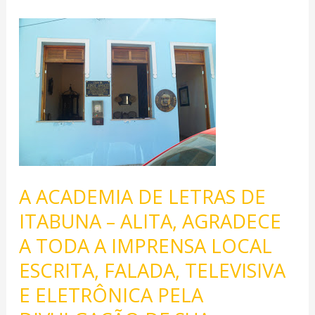
A
ACADEMIA
DE
LETRAS
DE
ITABUNA
–
ALITA,
AGRADECE
A
A ACADEMIA DE LETRAS DE
TODA
ITABUNA – ALITA, AGRADECE
A
IMPRENSA
A TODA A IMPRENSA LOCAL
LOCAL
ESCRITA, FALADA, TELEVISIVA
ESCRITA,
FALADA,
E ELETRÔNICA PELA
TELEVISIVA